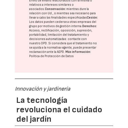
Envío de emails relacionados con la misma o
relativos a intereses similares o
asociados.
Conservación:
mientras dure la
relación con Ud., o mientras sea necesario para
llevar a cabo las finalidades especificadas
Cesión:
Los datos pueden cederse a otras
empresas del
grupo
por motivos de gestión interna.
Derechos:
Acceso, rectificación, oposición, supresión,
portabilidad, limitación del tratatamiento y
decisiones automatizadas:
contacte con
nuestro DPD
. Si considera que el tratamiento no
se ajusta a la normativa vigente, puede presentar
reclamación ante la
AEPD
.
Más información:
Política de Protección de Datos
Innovación y jardinería
La tecnología
revoluciona el cuidado
del jardín