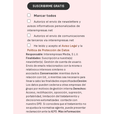
SUSCRIBIRME GRATIS
Marcar todos
Autorizo el envío de newsletters y
avisos informativos personalizados de
interempresas.net
Autorizo el envío de comunicaciones
de terceros vía interempresas.net
He leído y acepto el
Aviso Legal
y la
Política de Protección de Datos
Responsable:
Interempresas Media, S.L.U.
Finalidades:
Suscripción a nuestra(s)
newsletter(s). Gestión de cuenta de usuario.
Envío de emails relacionados con la misma o
relativos a intereses similares o
asociados.
Conservación:
mientras dure la
relación con Ud., o mientras sea necesario para
llevar a cabo las finalidades especificadas
Cesión:
Los datos pueden cederse a otras
empresas del
grupo
por motivos de gestión interna.
Derechos:
Acceso, rectificación, oposición, supresión,
portabilidad, limitación del tratatamiento y
decisiones automatizadas:
contacte con
nuestro DPD
. Si considera que el tratamiento no
se ajusta a la normativa vigente, puede presentar
reclamación ante la
AEPD
.
Más información: