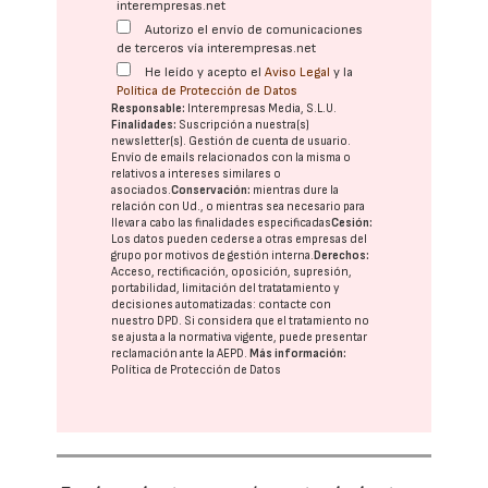
interempresas.net
Autorizo el envío de comunicaciones
de terceros vía interempresas.net
He leído y acepto el
Aviso Legal
y la
Política de Protección de Datos
Responsable:
Interempresas Media, S.L.U.
Finalidades:
Suscripción a nuestra(s)
newsletter(s). Gestión de cuenta de usuario.
Envío de emails relacionados con la misma o
relativos a intereses similares o
asociados.
Conservación:
mientras dure la
relación con Ud., o mientras sea necesario para
llevar a cabo las finalidades especificadas
Cesión:
Los datos pueden cederse a otras
empresas del
grupo
por motivos de gestión interna.
Derechos:
Acceso, rectificación, oposición, supresión,
portabilidad, limitación del tratatamiento y
decisiones automatizadas:
contacte con
nuestro DPD
. Si considera que el tratamiento no
se ajusta a la normativa vigente, puede presentar
reclamación ante la
AEPD
.
Más información:
Política de Protección de Datos