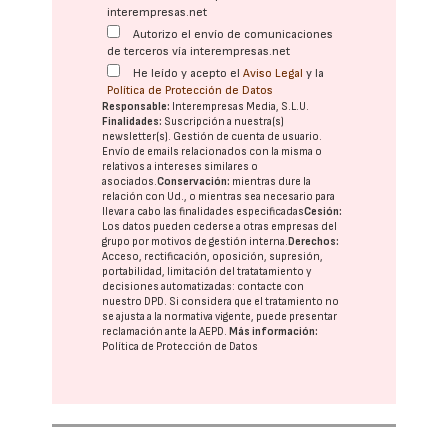
interempresas.net
Autorizo el envío de comunicaciones
de terceros vía interempresas.net
He leído y acepto el
Aviso Legal
y la
Política de Protección de Datos
Responsable:
Interempresas Media, S.L.U.
Finalidades:
Suscripción a nuestra(s)
newsletter(s). Gestión de cuenta de usuario.
Envío de emails relacionados con la misma o
relativos a intereses similares o
asociados.
Conservación:
mientras dure la
relación con Ud., o mientras sea necesario para
llevar a cabo las finalidades especificadas
Cesión:
Los datos pueden cederse a otras
empresas del
grupo
por motivos de gestión interna.
Derechos:
Acceso, rectificación, oposición, supresión,
portabilidad, limitación del tratatamiento y
decisiones automatizadas:
contacte con
nuestro DPD
. Si considera que el tratamiento no
se ajusta a la normativa vigente, puede presentar
reclamación ante la
AEPD
.
Más información:
Política de Protección de Datos