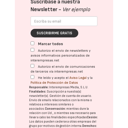
Suscríbase a nuestra
Newsletter -
Ver ejemplo
SUSCRIBIRME GRATIS
Marcar todos
Autorizo el envío de newsletters y
avisos informativos personalizados de
interempresas.net
Autorizo el envío de comunicaciones
de terceros vía interempresas.net
He leído y acepto el
Aviso Legal
y la
Política de Protección de Datos
Responsable:
Interempresas Media, S.L.U.
Finalidades:
Suscripción a nuestra(s)
newsletter(s). Gestión de cuenta de usuario.
Envío de emails relacionados con la misma o
relativos a intereses similares o
asociados.
Conservación:
mientras dure la
relación con Ud., o mientras sea necesario para
llevar a cabo las finalidades especificadas
Cesión:
Los datos pueden cederse a otras
empresas del
grupo
por motivos de gestión interna.
Derechos: