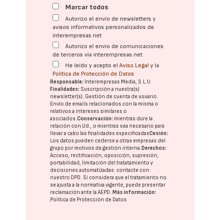
Marcar todos
Autorizo el envío de newsletters y
avisos informativos personalizados de
interempresas.net
Autorizo el envío de comunicaciones
de terceros vía interempresas.net
He leído y acepto el
Aviso Legal
y la
Política de Protección de Datos
Responsable:
Interempresas Media, S.L.U.
Finalidades:
Suscripción a nuestra(s)
newsletter(s). Gestión de cuenta de usuario.
Envío de emails relacionados con la misma o
relativos a intereses similares o
asociados.
Conservación:
mientras dure la
relación con Ud., o mientras sea necesario para
llevar a cabo las finalidades especificadas
Cesión:
Los datos pueden cederse a otras
empresas del
grupo
por motivos de gestión interna.
Derechos:
Acceso, rectificación, oposición, supresión,
portabilidad, limitación del tratatamiento y
decisiones automatizadas:
contacte con
nuestro DPD
. Si considera que el tratamiento no
se ajusta a la normativa vigente, puede presentar
reclamación ante la
AEPD
.
Más información:
Política de Protección de Datos