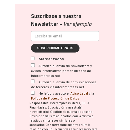
Suscríbase a nuestra
Newsletter -
Ver ejemplo
SUSCRIBIRME GRATIS
Marcar todos
Autorizo el envío de newsletters y
avisos informativos personalizados de
interempresas.net
Autorizo el envío de comunicaciones
de terceros vía interempresas.net
He leído y acepto el
Aviso Legal
y la
Política de Protección de Datos
Responsable:
Interempresas Media, S.L.U.
Finalidades:
Suscripción a nuestra(s)
newsletter(s). Gestión de cuenta de usuario.
Envío de emails relacionados con la misma o
relativos a intereses similares o
asociados.
Conservación:
mientras dure la
relación con Ud., o mientras sea necesario para