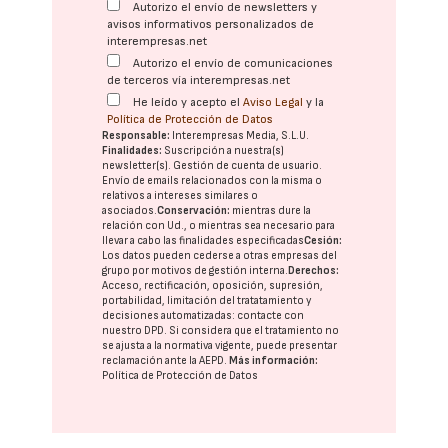
Autorizo el envío de newsletters y
avisos informativos personalizados de
interempresas.net
Autorizo el envío de comunicaciones
de terceros vía interempresas.net
He leído y acepto el
Aviso Legal
y la
Política de Protección de Datos
Responsable:
Interempresas Media, S.L.U.
Finalidades:
Suscripción a nuestra(s)
newsletter(s). Gestión de cuenta de usuario.
Envío de emails relacionados con la misma o
relativos a intereses similares o
asociados.
Conservación:
mientras dure la
relación con Ud., o mientras sea necesario para
llevar a cabo las finalidades especificadas
Cesión:
Los datos pueden cederse a otras
empresas del
grupo
por motivos de gestión interna.
Derechos:
Acceso, rectificación, oposición, supresión,
portabilidad, limitación del tratatamiento y
decisiones automatizadas:
contacte con
nuestro DPD
. Si considera que el tratamiento no
se ajusta a la normativa vigente, puede presentar
reclamación ante la
AEPD
.
Más información:
Política de Protección de Datos