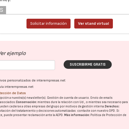
AS
Solicitar información
Ver stand virtual
Ver ejemplo
22/07/2026
29/07/2026
SUSCRIBIRME GRATIS
ativos personalizados de interempresas.net
vía interempresas.net
otección de Datos
pción a nuestra(s) newsletter(s). Gestión de cuenta de usuario. Envío de emails
o asociados.
Conservación:
mientras dure la relación con Ud., o mientras sea necesario para
ueden cederse a otras
empresas del grupo
por motivos de gestión interna.
Derechos:
imitación del tratatamiento y decisiones automatizadas:
contacte con nuestro DPD
. Si
nte, puede presentar reclamación ante la
AEPD
.
Más información:
Política de Protección de