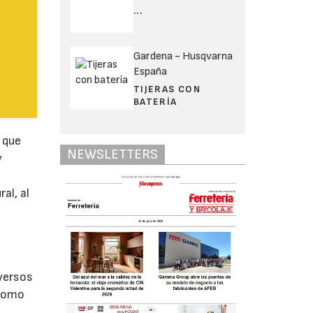
...
Gardena - Husqvarna
España
TIJERAS CON
BATERÍA
o que
NEWSLETTERS
y
al, al
iversos
 como