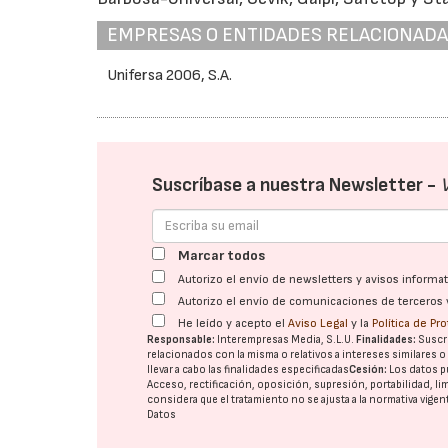
EMPRESAS O ENTIDADES RELACIONAD
Unifersa 2006, S.A.
Suscríbase a nuestra Newsletter -
Marcar todos
Autorizo el envío de newsletters y avisos inform
Autorizo el envío de comunicaciones de terceros 
He leído y acepto el
Aviso Legal
y la
Política de Pr
Responsable:
Interempresas Media, S.L.U.
Finalidades:
Suscri
relacionados con la misma o relativos a intereses similares 
llevar a cabo las finalidades especificadas
Cesión:
Los datos p
Acceso, rectificación, oposición, supresión, portabilidad, l
considera que el tratamiento no se ajusta a la normativa vige
Datos