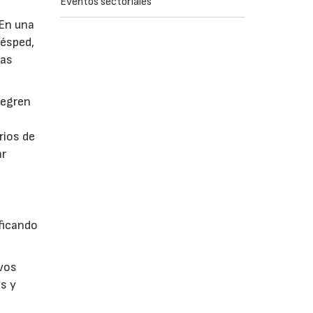
Eventos sectoriales
 En una
césped,
tas
tegren
rios de
ar
ficando
evos
s y