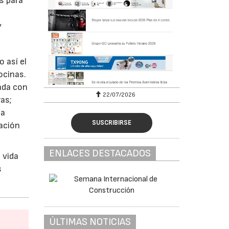
s para
y
 así el
ocinas.
ada con
22/07/2026
ras;
la
SUSCRIBIRSE
ración
ENLACES DESTACADOS
 vida
s
ÚLTIMAS NOTICIAS