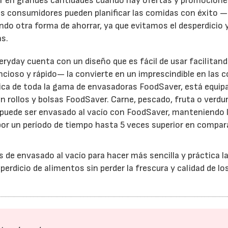
 en grandes cantidades cuando hay ofertas y promocione
os consumidores pueden planificar las comidas con éxito —
do otra forma de ahorrar, ya que evitamos el desperdicio 
s.
day cuenta con un diseño que es fácil de usar facilitando
cioso y rápido— la convierte en un imprescindible en las c
ca de toda la gama de envasadoras FoodSaver, está equip
22/07/2026
29/07/2026
n rollos y bolsas FoodSaver. Carne, pescado, fruta o verdu
, puede ser envasado al vacío con FoodSaver, manteniendo 
 por un período de tiempo hasta 5 veces superior en compa
 de envasado al vacío para hacer más sencilla y práctica la
erdicio de alimentos sin perder la frescura y calidad de lo