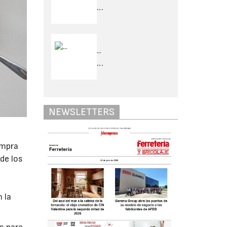
...
...
...
NEWSLETTERS
ompra
de los
 la