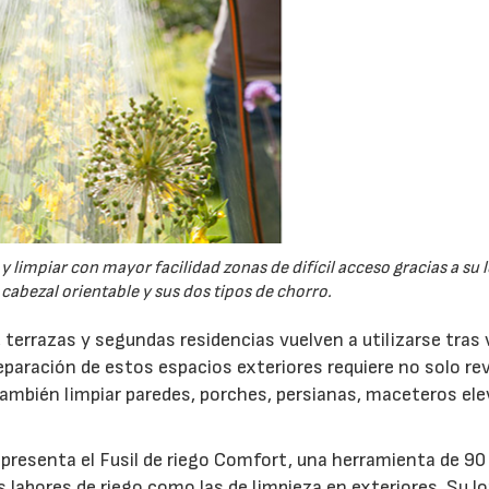
y limpiar con mayor facilidad zonas de difícil acceso gracias a su 
cabezal orientable y sus dos tipos de chorro.
 terrazas y segundas residencias vuelven a utilizarse tras 
aración de estos espacios exteriores requiere no solo rev
 también limpiar paredes, porches, persianas, maceteros el
presenta el Fusil de riego Comfort, una herramienta de 90
s labores de riego como las de limpieza en exteriores. Su l