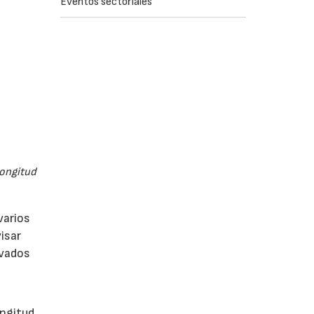
Eventos sectoriales
longitud
varios
isar
evados
ongitud