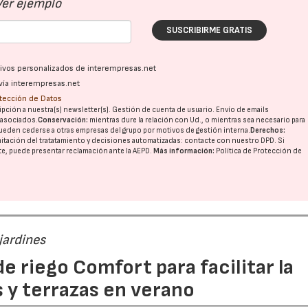
Ver ejemplo
SUSCRIBIRME GRATIS
ativos personalizados de interempresas.net
vía interempresas.net
otección de Datos
pción a nuestra(s) newsletter(s). Gestión de cuenta de usuario. Envío de emails
o asociados.
Conservación:
mientras dure la relación con Ud., o mientras sea necesario para
ueden cederse a otras
empresas del grupo
por motivos de gestión interna.
Derechos:
imitación del tratatamiento y decisiones automatizadas:
contacte con nuestro DPD
. Si
nte, puede presentar reclamación ante la
AEPD
.
Más información:
Política de Protección de
jardines
e riego Comfort para facilitar la
s y terrazas en verano