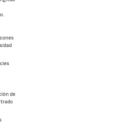
o.
incones
esidad
icies
ción de
ntrado
s