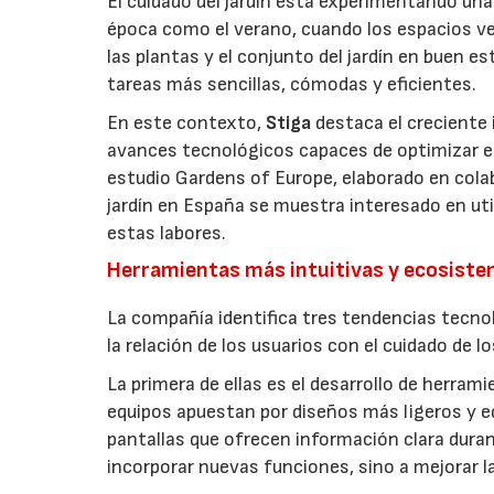
El cuidado del jardín está experimentando un
época como el verano, cuando los espacios v
las plantas y el conjunto del jardín en buen 
tareas más sencillas, cómodas y eficientes.
En este contexto,
Stiga
destaca el creciente 
avances tecnológicos capaces de optimizar el m
estudio Gardens of Europe, elaborado en col
jardín en España se muestra interesado en util
estas labores.
Herramientas más intuitivas y ecosist
La compañía identifica tres tendencias tecno
la relación de los usuarios con el cuidado de l
La primera de ellas es el desarrollo de herrami
equipos apuestan por diseños más ligeros y e
pantallas que ofrecen información clara durant
incorporar nuevas funciones, sino a mejorar l