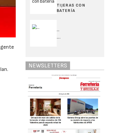
TIJERAS CON
BATERÍA
...
...
ligente
o
NEWSLETTERS
lan.