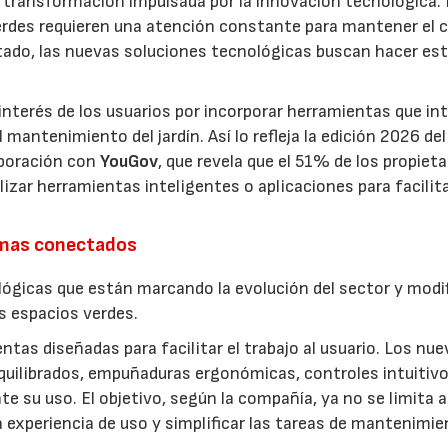
a transformación impulsada por la innovación tecnológica.
erdes requieren una atención constante para mantener el 
estado, las nuevas soluciones tecnológicas buscan hacer es
interés de los usuarios por incorporar herramientas que in
antenimiento del jardín. Así lo refleja la edición 2026 del
aboración con
YouGov
, que revela que el 51% de los propieta
izar herramientas inteligentes o aplicaciones para facilit
emas conectados
lógicas que están marcando la evolución del sector y modi
os espacios verdes.
entas diseñadas para facilitar el trabajo al usuario. Los nu
quilibrados, empuñaduras ergonómicas, controles intuitivo
e su uso. El objetivo, según la compañía, ya no se limita a
a experiencia de uso y simplificar las tareas de mantenimie