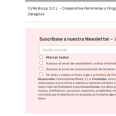
Coferdroza, S.C.L. - Cooperativa Ferreterías y Drog
Zaragoza
Suscríbase a nuestra Newsletter -
Marcar todos
Autorizo el envío de newsletters y avisos inform
Autorizo el envío de comunicaciones de terceros 
He leído y acepto el
Aviso Legal
y la
Política de Pr
Responsable:
Interempresas Media, S.L.U.
Finalidades:
Suscri
relacionados con la misma o relativos a intereses similares 
llevar a cabo las finalidades especificadas
Cesión:
Los datos p
Acceso, rectificación, oposición, supresión, portabilidad, l
considera que el tratamiento no se ajusta a la normativa vige
Datos