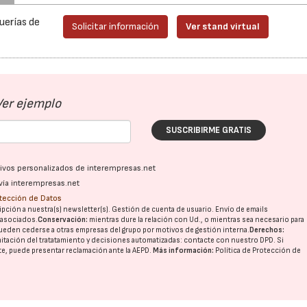
uerías de
Solicitar información
Ver stand virtual
Ver ejemplo
22/07/2026
29/07/2026
SUSCRIBIRME GRATIS
ativos personalizados de interempresas.net
vía interempresas.net
otección de Datos
pción a nuestra(s) newsletter(s). Gestión de cuenta de usuario. Envío de emails
o asociados.
Conservación:
mientras dure la relación con Ud., o mientras sea necesario para
ueden cederse a otras
empresas del grupo
por motivos de gestión interna.
Derechos:
imitación del tratatamiento y decisiones automatizadas:
contacte con nuestro DPD
. Si
nte, puede presentar reclamación ante la
AEPD
.
Más información:
Política de Protección de