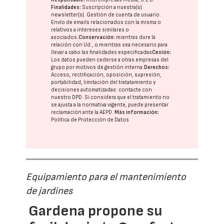
Finalidades:
Suscripción a nuestra(s)
newsletter(s). Gestión de cuenta de usuario.
Envío de emails relacionados con la misma o
relativos a intereses similares o
asociados.
Conservación:
mientras dure la
relación con Ud., o mientras sea necesario para
llevar a cabo las finalidades especificadas
Cesión:
Los datos pueden cederse a otras
empresas del
grupo
por motivos de gestión interna.
Derechos:
Acceso, rectificación, oposición, supresión,
portabilidad, limitación del tratatamiento y
decisiones automatizadas:
contacte con
nuestro DPD
. Si considera que el tratamiento no
se ajusta a la normativa vigente, puede presentar
reclamación ante la
AEPD
.
Más información:
Política de Protección de Datos
Equipamiento para el mantenimiento
de jardines
Gardena propone su