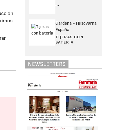
...
rucción
óximos
Gardena - Husqvarna
España
TIJERAS CON
rar
BATERÍA
NEWSLETTERS