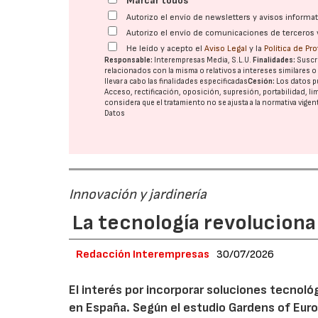
Marcar todos
Autorizo el envío de newsletters y avisos inform
Autorizo el envío de comunicaciones de terceros 
He leído y acepto el
Aviso Legal
y la
Política de Pr
Responsable:
Interempresas Media, S.L.U.
Finalidades:
Suscri
relacionados con la misma o relativos a intereses similares 
llevar a cabo las finalidades especificadas
Cesión:
Los datos p
Acceso, rectificación, oposición, supresión, portabilidad, l
considera que el tratamiento no se ajusta a la normativa vige
Datos
Innovación y jardinería
La tecnología revoluciona 
Redacción Interempresas
30/07/2026
El interés por incorporar soluciones tecnol
en España. Según el estudio Gardens of Euro