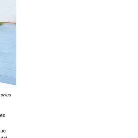
uarios
tes
que