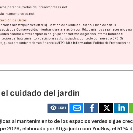
ativos personalizados de interempresas.net
vía interempresas.net
otección de Datos
pción a nuestra(s) newsletter(s). Gestión de cuenta de usuario. Envío de emails
o asociados.
Conservación:
mientras dure la relación con Ud., o mientras sea necesario para
ueden cederse a otras
empresas del grupo
por motivos de gestión interna.
Derechos:
imitación del tratatamiento y decisiones automatizadas:
contacte con nuestro DPD
. Si
nte, puede presentar reclamación ante la
AEPD
.
Más información:
Política de Protección de
22/07/2026
29/07/2026
el cuidado del jardín
1581
ógicas al mantenimiento de los espacios verdes sigue cre
pe 2026, elaborado por Stiga junto con YouGov, el 51% d