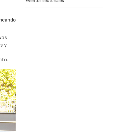
Eventos sectoriales
ficando
evos
s y
nto.