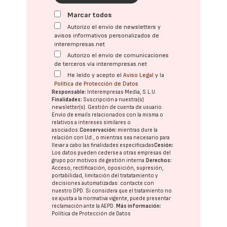
Marcar todos
Autorizo el envío de newsletters y
avisos informativos personalizados de
interempresas.net
Autorizo el envío de comunicaciones
de terceros vía interempresas.net
He leído y acepto el
Aviso Legal
y la
Política de Protección de Datos
Responsable:
Interempresas Media, S.L.U.
Finalidades:
Suscripción a nuestra(s)
newsletter(s). Gestión de cuenta de usuario.
Envío de emails relacionados con la misma o
relativos a intereses similares o
asociados.
Conservación:
mientras dure la
relación con Ud., o mientras sea necesario para
llevar a cabo las finalidades especificadas
Cesión:
Los datos pueden cederse a otras
empresas del
grupo
por motivos de gestión interna.
Derechos:
Acceso, rectificación, oposición, supresión,
portabilidad, limitación del tratatamiento y
decisiones automatizadas:
contacte con
nuestro DPD
. Si considera que el tratamiento no
se ajusta a la normativa vigente, puede presentar
reclamación ante la
AEPD
.
Más información:
Política de Protección de Datos