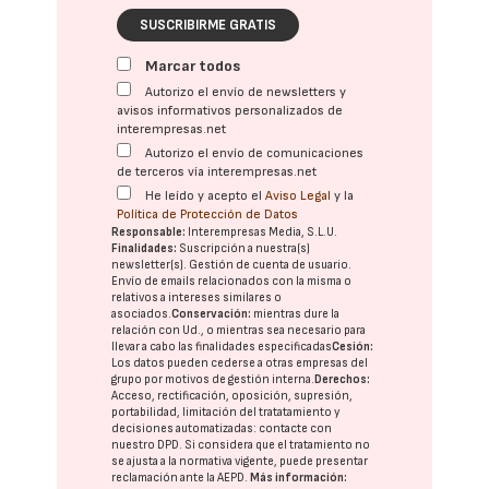
SUSCRIBIRME GRATIS
Marcar todos
Autorizo el envío de newsletters y
avisos informativos personalizados de
interempresas.net
Autorizo el envío de comunicaciones
de terceros vía interempresas.net
He leído y acepto el
Aviso Legal
y la
Política de Protección de Datos
Responsable:
Interempresas Media, S.L.U.
Finalidades:
Suscripción a nuestra(s)
newsletter(s). Gestión de cuenta de usuario.
Envío de emails relacionados con la misma o
relativos a intereses similares o
asociados.
Conservación:
mientras dure la
relación con Ud., o mientras sea necesario para
llevar a cabo las finalidades especificadas
Cesión:
Los datos pueden cederse a otras
empresas del
grupo
por motivos de gestión interna.
Derechos:
Acceso, rectificación, oposición, supresión,
portabilidad, limitación del tratatamiento y
decisiones automatizadas:
contacte con
nuestro DPD
. Si considera que el tratamiento no
se ajusta a la normativa vigente, puede presentar
reclamación ante la
AEPD
.
Más información: