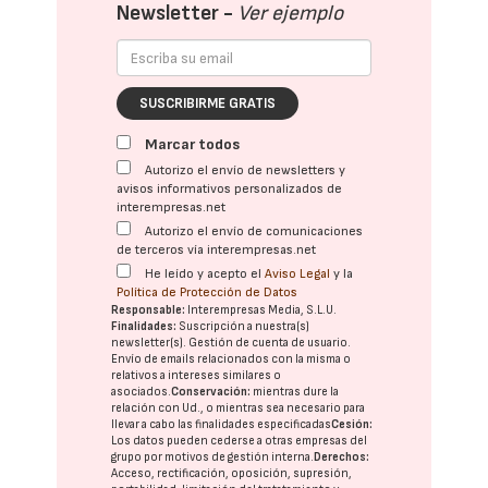
Newsletter -
Ver ejemplo
SUSCRIBIRME GRATIS
Marcar todos
Autorizo el envío de newsletters y
avisos informativos personalizados de
interempresas.net
Autorizo el envío de comunicaciones
de terceros vía interempresas.net
He leído y acepto el
Aviso Legal
y la
Política de Protección de Datos
Responsable:
Interempresas Media, S.L.U.
Finalidades:
Suscripción a nuestra(s)
newsletter(s). Gestión de cuenta de usuario.
Envío de emails relacionados con la misma o
relativos a intereses similares o
asociados.
Conservación:
mientras dure la
relación con Ud., o mientras sea necesario para
llevar a cabo las finalidades especificadas
Cesión:
Los datos pueden cederse a otras
empresas del
grupo
por motivos de gestión interna.
Derechos:
Acceso, rectificación, oposición, supresión,