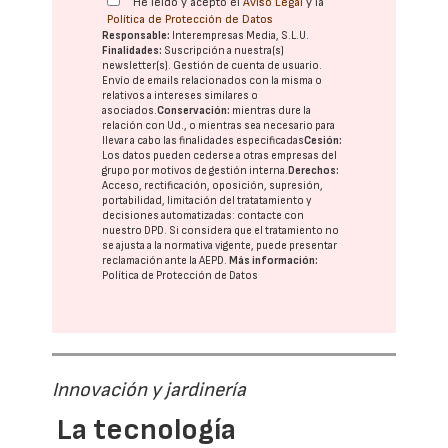
He leído y acepto el
Aviso Legal
y la
Política de Protección de Datos
Responsable:
Interempresas Media, S.L.U.
Finalidades:
Suscripción a nuestra(s)
newsletter(s). Gestión de cuenta de usuario.
Envío de emails relacionados con la misma o
relativos a intereses similares o
asociados.
Conservación:
mientras dure la
relación con Ud., o mientras sea necesario para
llevar a cabo las finalidades especificadas
Cesión:
Los datos pueden cederse a otras
empresas del
grupo
por motivos de gestión interna.
Derechos:
Acceso, rectificación, oposición, supresión,
portabilidad, limitación del tratatamiento y
decisiones automatizadas:
contacte con
nuestro DPD
. Si considera que el tratamiento no
se ajusta a la normativa vigente, puede presentar
reclamación ante la
AEPD
.
Más información:
Política de Protección de Datos
Innovación y jardinería
La tecnología