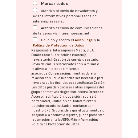
Marcar todos
Autorizo el envío de newsletters y
avisos informativos personalizados de
interempresas.net
Autorizo el envío de comunicaciones
de terceros vía interempresas.net
He leído y acepto el
Aviso Legal
y la
Política de Protección de Datos
Responsable:
Interempresas Media, S.L.U.
Finalidades:
Suscripción a nuestra(s)
newsletter(s). Gestión de cuenta de usuario.
Envío de emails relacionados con la misma o
relativos a intereses similares o
asociados.
Conservación:
mientras dure la
relación con Ud., o mientras sea necesario para
llevar a cabo las finalidades especificadas
Cesión:
Los datos pueden cederse a otras
empresas del
grupo
por motivos de gestión interna.
Derechos:
Acceso, rectificación, oposición, supresión,
portabilidad, limitación del tratatamiento y
decisiones automatizadas:
contacte con
nuestro DPD
. Si considera que el tratamiento no
se ajusta a la normativa vigente, puede presentar
reclamación ante la
AEPD
.
Más información:
Política de Protección de Datos