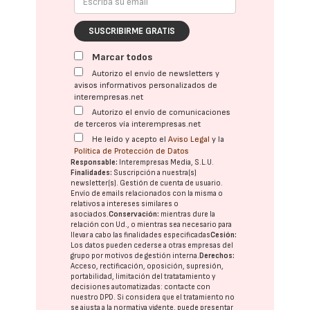
SUSCRIBIRME GRATIS
Marcar todos
Autorizo el envío de newsletters y
avisos informativos personalizados de
interempresas.net
Autorizo el envío de comunicaciones
de terceros vía interempresas.net
He leído y acepto el
Aviso Legal
y la
Política de Protección de Datos
Responsable:
Interempresas Media, S.L.U.
Finalidades:
Suscripción a nuestra(s)
newsletter(s). Gestión de cuenta de usuario.
Envío de emails relacionados con la misma o
relativos a intereses similares o
asociados.
Conservación:
mientras dure la
relación con Ud., o mientras sea necesario para
llevar a cabo las finalidades especificadas
Cesión:
Los datos pueden cederse a otras
empresas del
grupo
por motivos de gestión interna.
Derechos:
Acceso, rectificación, oposición, supresión,
portabilidad, limitación del tratatamiento y
decisiones automatizadas:
contacte con
nuestro DPD
. Si considera que el tratamiento no
se ajusta a la normativa vigente, puede presentar