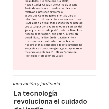
Finalidades:
Suscripción a nuestra(s)
newsletter(s). Gestión de cuenta de usuario.
Envío de emails relacionados con la misma o
relativos a intereses similares o
asociados.
Conservación:
mientras dure la
relación con Ud., o mientras sea necesario para
llevar a cabo las finalidades especificadas
Cesión:
Los datos pueden cederse a otras
empresas del
grupo
por motivos de gestión interna.
Derechos:
Acceso, rectificación, oposición, supresión,
portabilidad, limitación del tratatamiento y
decisiones automatizadas:
contacte con
nuestro DPD
. Si considera que el tratamiento no
se ajusta a la normativa vigente, puede presentar
reclamación ante la
AEPD
.
Más información:
Política de Protección de Datos
Innovación y jardinería
La tecnología
revoluciona el cuidado