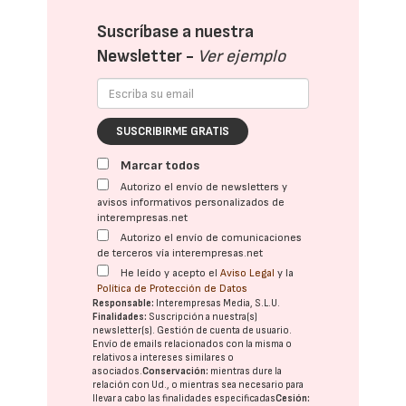
Suscríbase a nuestra
Newsletter -
Ver ejemplo
SUSCRIBIRME GRATIS
Marcar todos
Autorizo el envío de newsletters y
avisos informativos personalizados de
interempresas.net
Autorizo el envío de comunicaciones
de terceros vía interempresas.net
He leído y acepto el
Aviso Legal
y la
Política de Protección de Datos
Responsable:
Interempresas Media, S.L.U.
Finalidades:
Suscripción a nuestra(s)
newsletter(s). Gestión de cuenta de usuario.
Envío de emails relacionados con la misma o
relativos a intereses similares o
asociados.
Conservación:
mientras dure la
relación con Ud., o mientras sea necesario para
llevar a cabo las finalidades especificadas
Cesión: