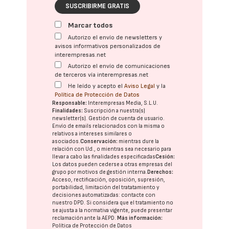
SUSCRIBIRME GRATIS
Marcar todos
Autorizo el envío de newsletters y
avisos informativos personalizados de
interempresas.net
Autorizo el envío de comunicaciones
de terceros vía interempresas.net
He leído y acepto el
Aviso Legal
y la
Política de Protección de Datos
Responsable:
Interempresas Media, S.L.U.
Finalidades:
Suscripción a nuestra(s)
newsletter(s). Gestión de cuenta de usuario.
Envío de emails relacionados con la misma o
relativos a intereses similares o
asociados.
Conservación:
mientras dure la
relación con Ud., o mientras sea necesario para
llevar a cabo las finalidades especificadas
Cesión:
Los datos pueden cederse a otras
empresas del
grupo
por motivos de gestión interna.
Derechos:
Acceso, rectificación, oposición, supresión,
portabilidad, limitación del tratatamiento y
decisiones automatizadas:
contacte con
nuestro DPD
. Si considera que el tratamiento no
se ajusta a la normativa vigente, puede presentar
reclamación ante la
AEPD
.
Más información:
Política de Protección de Datos