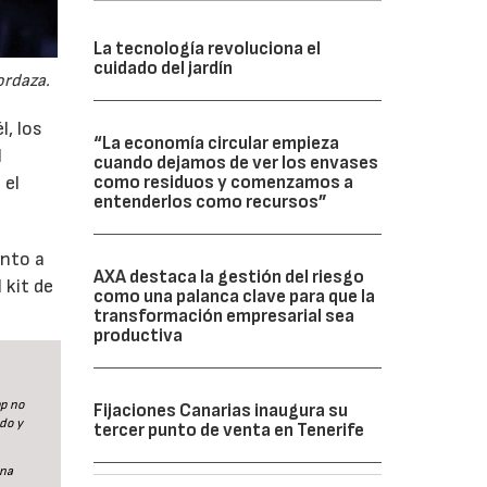
La tecnología revoluciona el
cuidado del jardín
ordaza.
l, los
“La economía circular empieza
l
cuando dejamos de ver los envases
como residuos y comenzamos a
 el
entenderlos como recursos”
ento a
AXA destaca la gestión del riesgo
 kit de
como una palanca clave para que la
transformación empresarial sea
productiva
pp no
Fijaciones Canarias inaugura su
do y
tercer punto de venta en Tenerife
ina