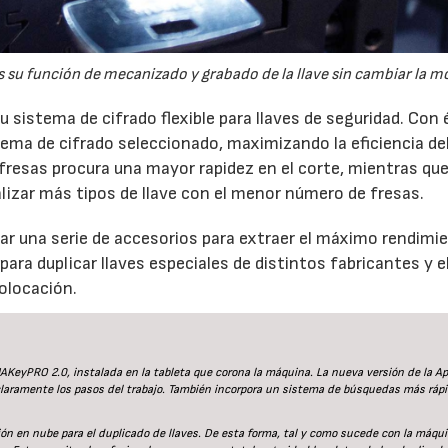
 su función de mecanizado y grabado de la llave sin cambiar la m
istema de cifrado flexible para llaves de seguridad. Con é
ema de cifrado seleccionado, maximizando la eficiencia de
s fresas procura una mayor rapidez en el corte, mientras que
lizar más tipos de llave con el menor número de fresas.
r una serie de accesorios para extraer el máximo rendimi
ara duplicar llaves especiales de distintos fabricantes y el
colocación.
MAKeyPRO 2.0, instalada en la tableta que corona la máquina. La nueva versión de la A
 claramente los pasos del trabajo. También incorpora un sistema de búsquedas más rápi
ón en nube para el duplicado de llaves. De esta forma, tal y como sucede con la máqu