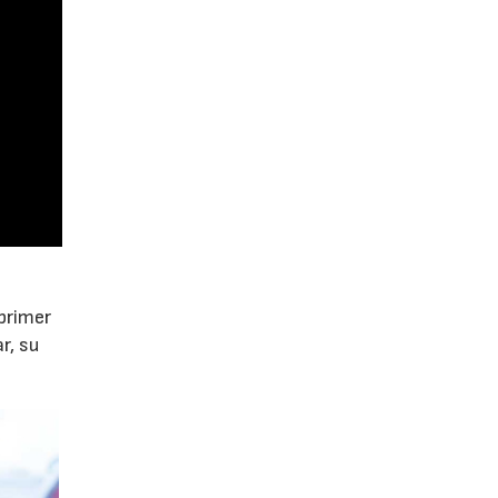
primer
r, su