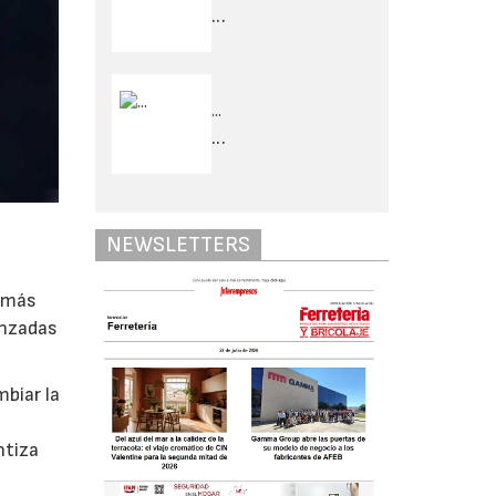
...
...
...
NEWSLETTERS
o más
anzadas
biar la
ntiza