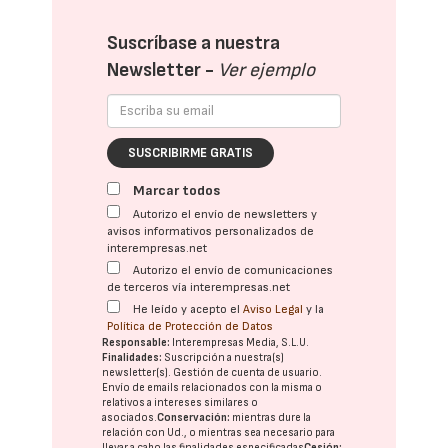
Suscríbase a nuestra
Newsletter -
Ver ejemplo
SUSCRIBIRME GRATIS
Marcar todos
Autorizo el envío de newsletters y
avisos informativos personalizados de
interempresas.net
Autorizo el envío de comunicaciones
de terceros vía interempresas.net
He leído y acepto el
Aviso Legal
y la
Política de Protección de Datos
Responsable:
Interempresas Media, S.L.U.
Finalidades:
Suscripción a nuestra(s)
newsletter(s). Gestión de cuenta de usuario.
Envío de emails relacionados con la misma o
relativos a intereses similares o
asociados.
Conservación:
mientras dure la
relación con Ud., o mientras sea necesario para
llevar a cabo las finalidades especificadas
Cesión: