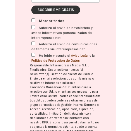
SUSCRIBIRME GRATIS
Marcar todos
Autorizo el envío de newsletters y
avisos informativos personalizados de
interempresas.net
Autorizo el envío de comunicaciones
de terceros vía interempresas.net
He leído y acepto el
Aviso Legal
y la
Política de Protección de Datos
Responsable:
Interempresas Media, S.L.U.
Finalidades:
Suscripción a nuestra(s)
newsletter(s). Gestión de cuenta de usuario.
Envío de emails relacionados con la misma o
relativos a intereses similares o
asociados.
Conservación:
mientras dure la
relación con Ud., o mientras sea necesario para
llevar a cabo las finalidades especificadas
Cesión:
Los datos pueden cederse a otras
empresas del
grupo
por motivos de gestión interna.
Derechos:
Acceso, rectificación, oposición, supresión,
portabilidad, limitación del tratatamiento y
decisiones automatizadas:
contacte con
nuestro DPD
. Si considera que el tratamiento no
se ajusta a la normativa vigente, puede presentar