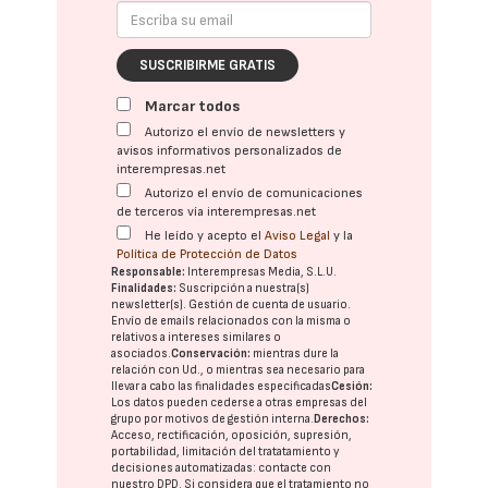
SUSCRIBIRME GRATIS
Marcar todos
Autorizo el envío de newsletters y
avisos informativos personalizados de
interempresas.net
Autorizo el envío de comunicaciones
de terceros vía interempresas.net
He leído y acepto el
Aviso Legal
y la
Política de Protección de Datos
Responsable:
Interempresas Media, S.L.U.
Finalidades:
Suscripción a nuestra(s)
newsletter(s). Gestión de cuenta de usuario.
Envío de emails relacionados con la misma o
relativos a intereses similares o
asociados.
Conservación:
mientras dure la
relación con Ud., o mientras sea necesario para
llevar a cabo las finalidades especificadas
Cesión:
Los datos pueden cederse a otras
empresas del
grupo
por motivos de gestión interna.
Derechos:
Acceso, rectificación, oposición, supresión,
portabilidad, limitación del tratatamiento y
decisiones automatizadas:
contacte con
nuestro DPD
. Si considera que el tratamiento no