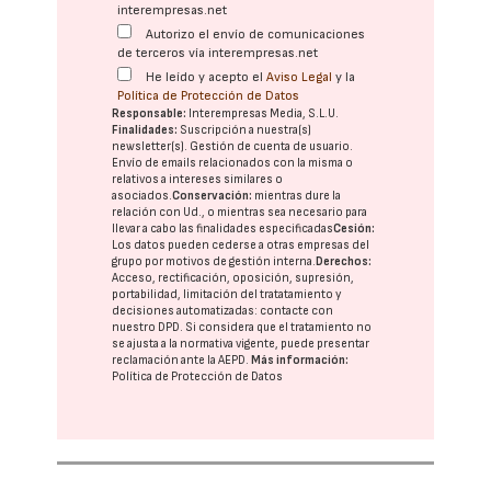
interempresas.net
Autorizo el envío de comunicaciones
de terceros vía interempresas.net
He leído y acepto el
Aviso Legal
y la
Política de Protección de Datos
Responsable:
Interempresas Media, S.L.U.
Finalidades:
Suscripción a nuestra(s)
newsletter(s). Gestión de cuenta de usuario.
Envío de emails relacionados con la misma o
relativos a intereses similares o
asociados.
Conservación:
mientras dure la
relación con Ud., o mientras sea necesario para
llevar a cabo las finalidades especificadas
Cesión:
Los datos pueden cederse a otras
empresas del
grupo
por motivos de gestión interna.
Derechos:
Acceso, rectificación, oposición, supresión,
portabilidad, limitación del tratatamiento y
decisiones automatizadas:
contacte con
nuestro DPD
. Si considera que el tratamiento no
se ajusta a la normativa vigente, puede presentar
reclamación ante la
AEPD
.
Más información:
Política de Protección de Datos