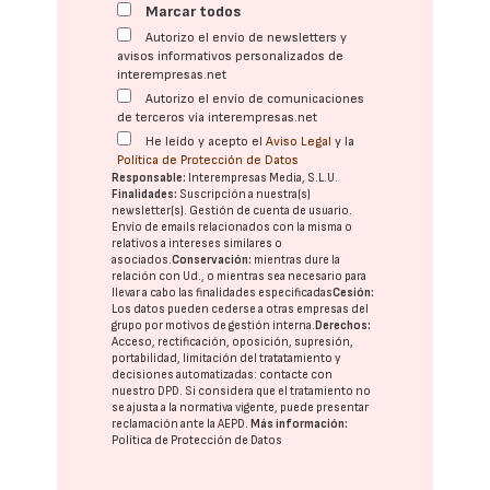
Marcar todos
Autorizo el envío de newsletters y
avisos informativos personalizados de
interempresas.net
Autorizo el envío de comunicaciones
de terceros vía interempresas.net
He leído y acepto el
Aviso Legal
y la
Política de Protección de Datos
Responsable:
Interempresas Media, S.L.U.
Finalidades:
Suscripción a nuestra(s)
newsletter(s). Gestión de cuenta de usuario.
Envío de emails relacionados con la misma o
relativos a intereses similares o
asociados.
Conservación:
mientras dure la
relación con Ud., o mientras sea necesario para
llevar a cabo las finalidades especificadas
Cesión:
Los datos pueden cederse a otras
empresas del
grupo
por motivos de gestión interna.
Derechos:
Acceso, rectificación, oposición, supresión,
portabilidad, limitación del tratatamiento y
decisiones automatizadas:
contacte con
nuestro DPD
. Si considera que el tratamiento no
se ajusta a la normativa vigente, puede presentar
reclamación ante la
AEPD
.
Más información:
Política de Protección de Datos