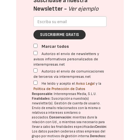
Suscríbase a nuestra
Newsletter -
Ver ejemplo
SUSCRIBIRME GRATIS
Marcar todos
Autorizo el envío de newsletters y
avisos informativos personalizados de
interempresas.net
Autorizo el envío de comunicaciones
de terceros vía interempresas.net
He leído y acepto el
Aviso Legal
y la
Política de Protección de Datos
Responsable:
Interempresas Media, S.L.U.
Finalidades:
Suscripción a nuestra(s)
newsletter(s). Gestión de cuenta de usuario.
Envío de emails relacionados con la misma o
relativos a intereses similares o
asociados.
Conservación:
mientras dure la
relación con Ud., o mientras sea necesario para
llevar a cabo las finalidades especificadas
Cesión:
Los datos pueden cederse a otras
empresas del
grupo
por motivos de gestión interna.
Derechos: