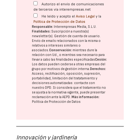
Autorizo el envío de comunicaciones
de terceros vía interempresas.net
He leído y acepto el
Aviso Legal
y la
Política de Protección de Datos
Responsable:
Interempresas Media, S.L.U.
Finalidades:
Suscripción a nuestra(s)
newsletter(s). Gestión de cuenta de usuario.
Envío de emails relacionados con la misma o
relativos a intereses similares o
asociados.
Conservación:
mientras dure la
relación con Ud., o mientras sea necesario para
llevar a cabo las finalidades especificadas
Cesión:
Los datos pueden cederse a otras
empresas del
grupo
por motivos de gestión interna.
Derechos:
Acceso, rectificación, oposición, supresión,
portabilidad, limitación del tratatamiento y
decisiones automatizadas:
contacte con
nuestro DPD
. Si considera que el tratamiento no
se ajusta a la normativa vigente, puede presentar
reclamación ante la
AEPD
.
Más información:
Política de Protección de Datos
Innovación y jardinería