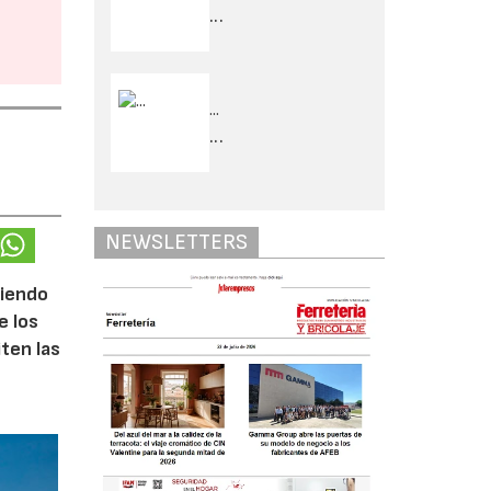
...
...
...
NEWSLETTERS
ciendo
e los
iten las