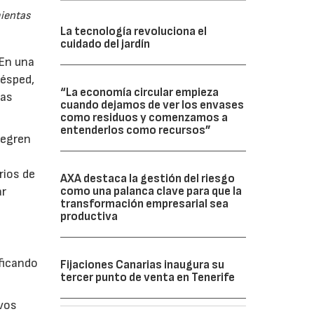
mientas
La tecnología revoluciona el
cuidado del jardín
 En una
césped,
“La economía circular empieza
tas
cuando dejamos de ver los envases
como residuos y comenzamos a
entenderlos como recursos”
tegren
rios de
AXA destaca la gestión del riesgo
ar
como una palanca clave para que la
transformación empresarial sea
productiva
ficando
Fijaciones Canarias inaugura su
tercer punto de venta en Tenerife
evos