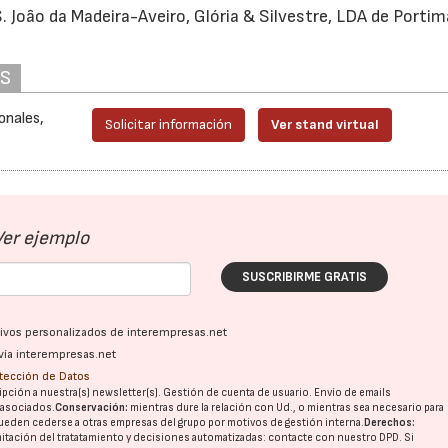
. Joâo da Madeira-Aveiro, Glória & Silvestre, LDA de Porti
AS
onales,
Solicitar información
Ver stand virtual
Ver ejemplo
SUSCRIBIRME GRATIS
ativos personalizados de interempresas.net
vía interempresas.net
otección de Datos
pción a nuestra(s) newsletter(s). Gestión de cuenta de usuario. Envío de emails
o asociados.
Conservación:
mientras dure la relación con Ud., o mientras sea necesario para
ueden cederse a otras
empresas del grupo
por motivos de gestión interna.
Derechos:
imitación del tratatamiento y decisiones automatizadas:
contacte con nuestro DPD
. Si