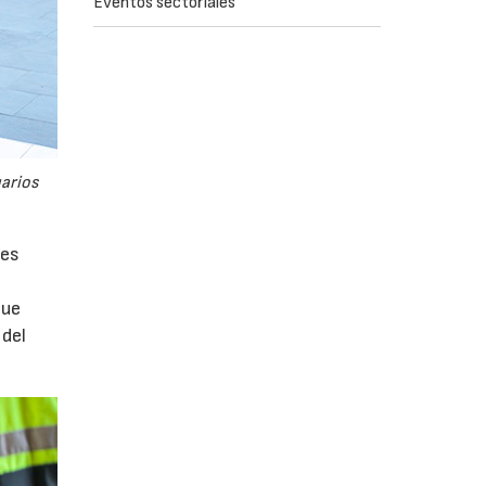
Eventos sectoriales
uarios
tes
que
 del