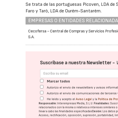
Se trata de las portuguesas Picoven, LDA de S
Faro
y Taró, LDA de Ourém-Santarém.
EMPRESAS O ENTIDADES RELACIONAD
Cecofersa - Central de Compras y Servicios Profesi
S.A.
Suscríbase a nuestra Newsletter -
Marcar todos
Autorizo el envío de newsletters y avisos inform
Autorizo el envío de comunicaciones de terceros 
He leído y acepto el
Aviso Legal
y la
Política de Pr
Responsable:
Interempresas Media, S.L.U.
Finalidades:
Suscri
relacionados con la misma o relativos a intereses similares 
llevar a cabo las finalidades especificadas
Cesión:
Los datos p
Acceso, rectificación, oposición, supresión, portabilidad, l