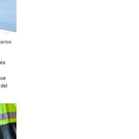
uarios
tes
que
 del