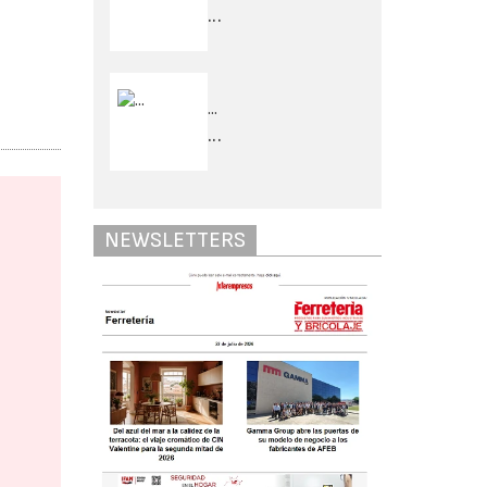
...
...
...
NEWSLETTERS