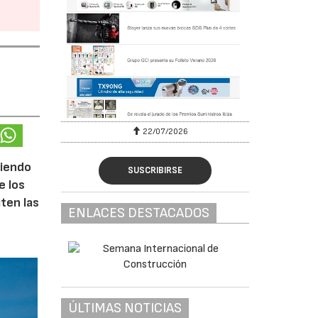
22/07/2026
29/07/
ciendo
SUSCRIBIRSE
e los
iten las
ENLACES DESTACADOS
ÚLTIMAS NOTICIAS