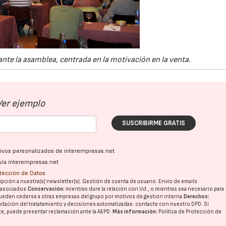
nte la asamblea, centrada en la motivación en la venta.
Ver ejemplo
SUSCRIBIRME GRATIS
ativos personalizados de interempresas.net
vía interempresas.net
otección de Datos
pción a nuestra(s) newsletter(s). Gestión de cuenta de usuario. Envío de emails
o asociados.
Conservación:
mientras dure la relación con Ud., o mientras sea necesario para
ueden cederse a otras
empresas del grupo
por motivos de gestión interna.
Derechos:
imitación del tratatamiento y decisiones automatizadas:
contacte con nuestro DPD
. Si
nte, puede presentar reclamación ante la
AEPD
.
Más información:
Política de Protección de