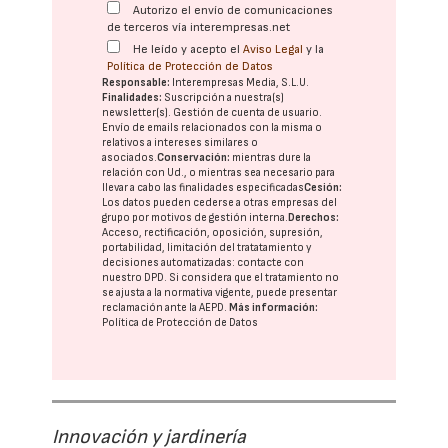
Autorizo el envío de comunicaciones
de terceros vía interempresas.net
He leído y acepto el
Aviso Legal
y la
Política de Protección de Datos
Responsable:
Interempresas Media, S.L.U.
Finalidades:
Suscripción a nuestra(s)
newsletter(s). Gestión de cuenta de usuario.
Envío de emails relacionados con la misma o
relativos a intereses similares o
asociados.
Conservación:
mientras dure la
relación con Ud., o mientras sea necesario para
llevar a cabo las finalidades especificadas
Cesión:
Los datos pueden cederse a otras
empresas del
grupo
por motivos de gestión interna.
Derechos:
Acceso, rectificación, oposición, supresión,
portabilidad, limitación del tratatamiento y
decisiones automatizadas:
contacte con
nuestro DPD
. Si considera que el tratamiento no
se ajusta a la normativa vigente, puede presentar
reclamación ante la
AEPD
.
Más información:
Política de Protección de Datos
Innovación y jardinería