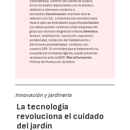
newsletter(s). Gestión de cuenta de usuario.
Envío de emails relacionados con la misma o
relativos a intereses similares o
asociados.
Conservación:
mientras dure la
relación con Ud., o mientras sea necesario para
llevar a cabo las finalidades especificadas
Cesión:
Los datos pueden cederse a otras
empresas del
grupo
por motivos de gestión interna.
Derechos:
Acceso, rectificación, oposición, supresión,
portabilidad, limitación del tratatamiento y
decisiones automatizadas:
contacte con
nuestro DPD
. Si considera que el tratamiento no
se ajusta a la normativa vigente, puede presentar
reclamación ante la
AEPD
.
Más información:
Política de Protección de Datos
Innovación y jardinería
La tecnología
revoluciona el cuidado
del jardín