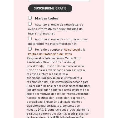
SUSCRIBIRME GRATIS
Marcar todos
Autorizo el envío de newsletters y
avisos informativos personalizados de
interempresas.net
Autorizo el envío de comunicaciones
de terceros vía interempresas.net
He leído y acepto el
Aviso Legal
y la
Política de Protección de Datos
Responsable:
Interempresas Media, S.L.U.
Finalidades:
Suscripción a nuestra(s)
newsletter(s). Gestión de cuenta de usuario.
Envío de emails relacionados con la misma o
relativos a intereses similares o
asociados.
Conservación:
mientras dure la
relación con Ud., o mientras sea necesario para
llevar a cabo las finalidades especificadas
Cesión:
Los datos pueden cederse a otras
empresas del
grupo
por motivos de gestión interna.
Derechos:
Acceso, rectificación, oposición, supresión,
portabilidad, limitación del tratatamiento y
decisiones automatizadas:
contacte con
nuestro DPD
. Si considera que el tratamiento no
se ajusta a la normativa vigente, puede presentar
reclamación ante la
AEPD
.
Más información: