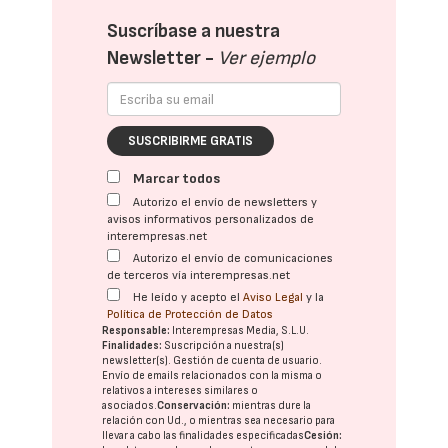
Suscríbase a nuestra
Newsletter -
Ver ejemplo
SUSCRIBIRME GRATIS
Marcar todos
Autorizo el envío de newsletters y
avisos informativos personalizados de
interempresas.net
Autorizo el envío de comunicaciones
de terceros vía interempresas.net
He leído y acepto el
Aviso Legal
y la
Política de Protección de Datos
Responsable:
Interempresas Media, S.L.U.
Finalidades:
Suscripción a nuestra(s)
newsletter(s). Gestión de cuenta de usuario.
Envío de emails relacionados con la misma o
relativos a intereses similares o
asociados.
Conservación:
mientras dure la
relación con Ud., o mientras sea necesario para
llevar a cabo las finalidades especificadas
Cesión: