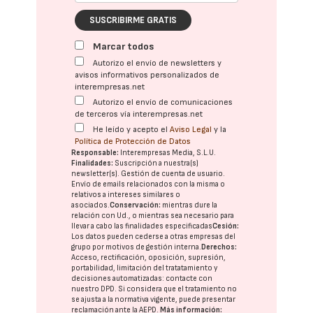
SUSCRIBIRME GRATIS
Marcar todos
Autorizo el envío de newsletters y
avisos informativos personalizados de
interempresas.net
Autorizo el envío de comunicaciones
de terceros vía interempresas.net
He leído y acepto el
Aviso Legal
y la
Política de Protección de Datos
Responsable:
Interempresas Media, S.L.U.
Finalidades:
Suscripción a nuestra(s)
newsletter(s). Gestión de cuenta de usuario.
Envío de emails relacionados con la misma o
relativos a intereses similares o
asociados.
Conservación:
mientras dure la
relación con Ud., o mientras sea necesario para
llevar a cabo las finalidades especificadas
Cesión:
Los datos pueden cederse a otras
empresas del
grupo
por motivos de gestión interna.
Derechos:
Acceso, rectificación, oposición, supresión,
portabilidad, limitación del tratatamiento y
decisiones automatizadas:
contacte con
nuestro DPD
. Si considera que el tratamiento no
se ajusta a la normativa vigente, puede presentar
reclamación ante la
AEPD
.
Más información: