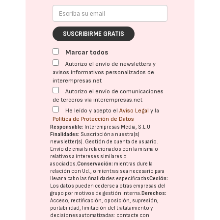
SUSCRIBIRME GRATIS
Marcar todos
Autorizo el envío de newsletters y
avisos informativos personalizados de
interempresas.net
Autorizo el envío de comunicaciones
de terceros vía interempresas.net
He leído y acepto el
Aviso Legal
y la
Política de Protección de Datos
Responsable:
Interempresas Media, S.L.U.
Finalidades:
Suscripción a nuestra(s)
newsletter(s). Gestión de cuenta de usuario.
Envío de emails relacionados con la misma o
relativos a intereses similares o
asociados.
Conservación:
mientras dure la
relación con Ud., o mientras sea necesario para
llevar a cabo las finalidades especificadas
Cesión:
Los datos pueden cederse a otras
empresas del
grupo
por motivos de gestión interna.
Derechos:
Acceso, rectificación, oposición, supresión,
portabilidad, limitación del tratatamiento y
decisiones automatizadas:
contacte con