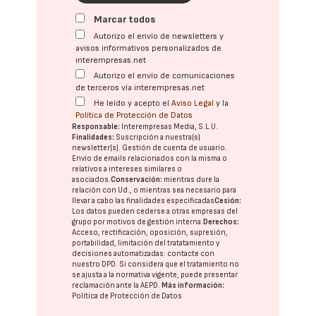
Marcar todos
Autorizo el envío de newsletters y
avisos informativos personalizados de
interempresas.net
Autorizo el envío de comunicaciones
de terceros vía interempresas.net
He leído y acepto el
Aviso Legal
y la
Política de Protección de Datos
Responsable:
Interempresas Media, S.L.U.
Finalidades:
Suscripción a nuestra(s)
newsletter(s). Gestión de cuenta de usuario.
Envío de emails relacionados con la misma o
relativos a intereses similares o
asociados.
Conservación:
mientras dure la
relación con Ud., o mientras sea necesario para
llevar a cabo las finalidades especificadas
Cesión:
Los datos pueden cederse a otras
empresas del
grupo
por motivos de gestión interna.
Derechos:
Acceso, rectificación, oposición, supresión,
portabilidad, limitación del tratatamiento y
decisiones automatizadas:
contacte con
nuestro DPD
. Si considera que el tratamiento no
se ajusta a la normativa vigente, puede presentar
reclamación ante la
AEPD
.
Más información:
Política de Protección de Datos