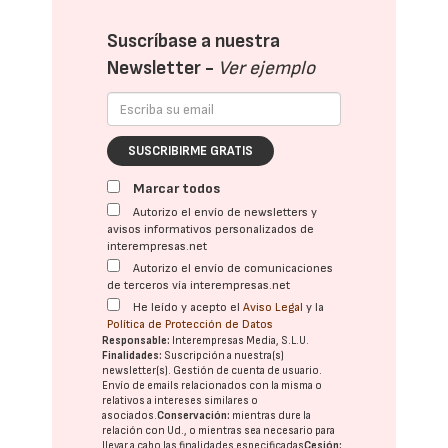
Suscríbase a nuestra
Newsletter -
Ver ejemplo
SUSCRIBIRME GRATIS
Marcar todos
Autorizo el envío de newsletters y
avisos informativos personalizados de
interempresas.net
Autorizo el envío de comunicaciones
de terceros vía interempresas.net
He leído y acepto el
Aviso Legal
y la
Política de Protección de Datos
Responsable:
Interempresas Media, S.L.U.
Finalidades:
Suscripción a nuestra(s)
newsletter(s). Gestión de cuenta de usuario.
Envío de emails relacionados con la misma o
relativos a intereses similares o
asociados.
Conservación:
mientras dure la
relación con Ud., o mientras sea necesario para
llevar a cabo las finalidades especificadas
Cesión: