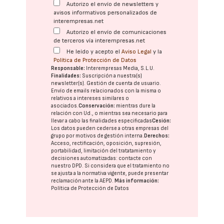
Autorizo el envío de newsletters y
avisos informativos personalizados de
interempresas.net
Autorizo el envío de comunicaciones
de terceros vía interempresas.net
He leído y acepto el
Aviso Legal
y la
Política de Protección de Datos
Responsable:
Interempresas Media, S.L.U.
Finalidades:
Suscripción a nuestra(s)
newsletter(s). Gestión de cuenta de usuario.
Envío de emails relacionados con la misma o
relativos a intereses similares o
asociados.
Conservación:
mientras dure la
relación con Ud., o mientras sea necesario para
llevar a cabo las finalidades especificadas
Cesión:
Los datos pueden cederse a otras
empresas del
grupo
por motivos de gestión interna.
Derechos:
Acceso, rectificación, oposición, supresión,
portabilidad, limitación del tratatamiento y
decisiones automatizadas:
contacte con
nuestro DPD
. Si considera que el tratamiento no
se ajusta a la normativa vigente, puede presentar
reclamación ante la
AEPD
.
Más información:
Política de Protección de Datos