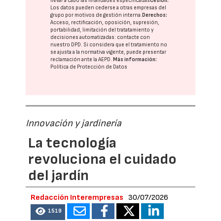
llevar a cabo las finalidades especificadas
Cesión:
Los datos pueden cederse a otras
empresas del
grupo
por motivos de gestión interna.
Derechos:
Acceso, rectificación, oposición, supresión,
portabilidad, limitación del tratatamiento y
decisiones automatizadas:
contacte con
nuestro DPD
. Si considera que el tratamiento no
se ajusta a la normativa vigente, puede presentar
reclamación ante la
AEPD
.
Más información:
Política de Protección de Datos
Innovación y jardinería
La tecnología
revoluciona el cuidado
del jardín
Redacción Interempresas
30/07/2026
1519