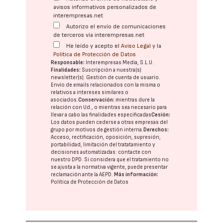
avisos informativos personalizados de
interempresas.net
Autorizo el envío de comunicaciones
de terceros vía interempresas.net
He leído y acepto el
Aviso Legal
y la
Política de Protección de Datos
Responsable:
Interempresas Media, S.L.U.
Finalidades:
Suscripción a nuestra(s)
newsletter(s). Gestión de cuenta de usuario.
Envío de emails relacionados con la misma o
relativos a intereses similares o
asociados.
Conservación:
mientras dure la
relación con Ud., o mientras sea necesario para
llevar a cabo las finalidades especificadas
Cesión:
Los datos pueden cederse a otras
empresas del
grupo
por motivos de gestión interna.
Derechos:
Acceso, rectificación, oposición, supresión,
portabilidad, limitación del tratatamiento y
decisiones automatizadas:
contacte con
nuestro DPD
. Si considera que el tratamiento no
se ajusta a la normativa vigente, puede presentar
reclamación ante la
AEPD
.
Más información:
Política de Protección de Datos