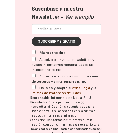
Suscríbase a nuestra
Newsletter -
Ver ejemplo
SUSCRIBIRME GRATIS
Marcar todos
Autorizo el envío de newsletters y
avisos informativos personalizados de
interempresas.net
Autorizo el envío de comunicaciones
de terceros vía interempresas.net
He leído y acepto el
Aviso Legal
y la
Política de Protección de Datos
Responsable:
Interempresas Media, S.L.U.
Finalidades:
Suscripción a nuestra(s)
newsletter(s). Gestión de cuenta de usuario.
Envío de emails relacionados con la misma o
relativos a intereses similares o
asociados.
Conservación:
mientras dure la
relación con Ud., o mientras sea necesario para
llevar a cabo las finalidades especificadas
Cesión: