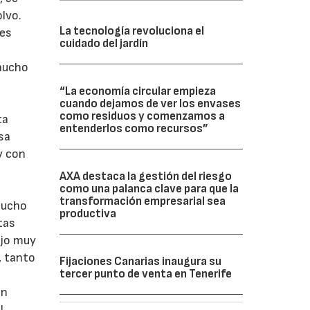
olvo.
La tecnología revoluciona el
nes
cuidado del jardín
caucho
“La economía circular empieza
cuando dejamos de ver los envases
como residuos y comenzamos a
ta
entenderlos como recursos”
sa
y con
AXA destaca la gestión del riesgo
como una palanca clave para que la
transformación empresarial sea
caucho
productiva
tas
ajo muy
, tanto
Fijaciones Canarias inaugura su
tercer punto de venta en Tenerife
on
l