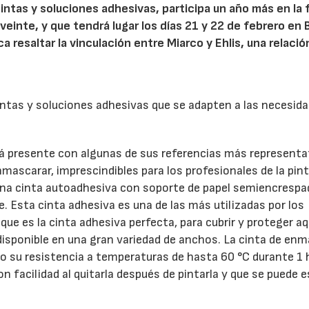
intas y soluciones adhesivas, participa un año más en la f
inte, y que tendrá lugar los días 21 y 22 de febrero en B
 resaltar la vinculación entre Miarco y Ehlis, una relació
cintas y soluciones adhesivas que se adapten a las necesid
rá presente con algunas de sus referencias más representa
mascarar, imprescindibles para los profesionales de la pint
una cinta autoadhesiva con soporte de papel semiencrespa
. Esta cinta adhesiva es una de las más utilizadas por los
 que es la cinta adhesiva perfecta, para cubrir y proteger aq
disponible en una gran variedad de anchos. La cinta de en
 su resistencia a temperaturas de hasta 60 °C durante 1 h
 facilidad al quitarla después de pintarla y que se puede es