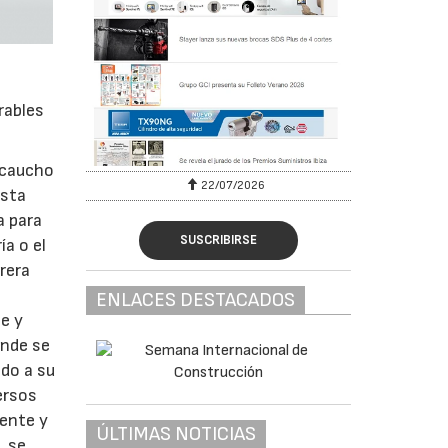
rables
e caucho
22/07/2026
esta
a para
SUSCRIBIRSE
ía o el
rera
ENLACES DESTACADOS
e y
onde se
ido a su
ersos
tente y
ÚLTIMAS NOTICIAS
, se