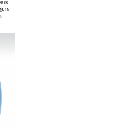
base
gura
á