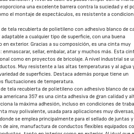
proporciona una excelente barrera contra la suciedad y el p
omo el montaje de espectáculos, es resistente a condicio
de tela recubierta de polietileno con adhesivo blanco de 
 adaptable a cualquier tipo de superficie, con una buena
o en exterior. Gracias a su composición, es una cinta muy
s: enmascarar, sellar, embalar, atar y muchos más. Esta cin
nal como en proyectos de bricolaje. A nivel industrial se u
nductos. Muy resistente a las altas temperaturas y al agua 
 variedad de superficies. Destaca además porque tiene un
s fluctuaciones de temperatura.
de tela recubierta de polietileno con adhesivo blanco de 
nta americana 357 es una cinta adhesiva de gran calidad y al
rciona la máxima adhesión, incluso en condiciones de trab
inta muy polivalente, usada para aplicaciones muy diversas
donde se emplea principalmente para el sellado de juntas y
 de aire, manufactura de conductos flexibles equipados c
nductos, tanto en interior como en exterior. Al igual que e