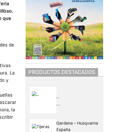
eria
ilbao.
n que
ades de
tivas
PRODUCTOS DESTACADOS
ura. La
do y
uellas
...
mascarar
...
ora, la
cribir
Gardena - Husqvarna
España