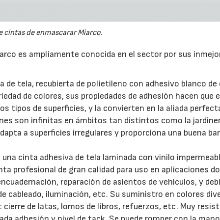
 cintas de enmascarar Miarco.
iarco es ampliamente conocida en el sector por sus inmejo
a de tela, recubierta de polietileno con adhesivo blanco d
22/07/2026
29/07/2026
ariedad de colores, sus propiedades de adhesión hacen que 
s tipos de superficies, y la convierten en la aliada perfect
ones son infinitas en ámbitos tan distintos como la jardiner
apta a superficies irregulares y proporciona una buena bar
 una cinta adhesiva de tela laminada con vinilo impermeabl
nta profesional de gran calidad para uso en aplicaciones d
encuadernación, reparación de asientos de vehículos, y deb
de cableado, iluminación, etc. Su suministro en colores div
 cierre de latas, lomos de libros, refuerzos, etc. Muy resis
evada adhesión y nivel de tack. Se puede romper con la mano