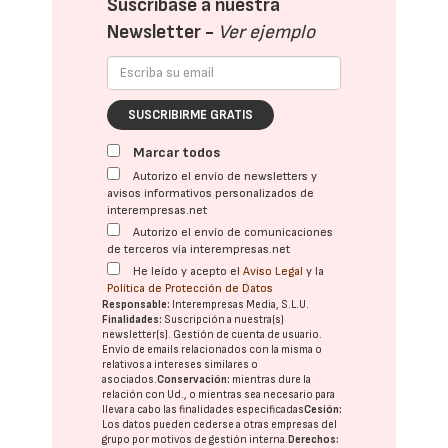
Suscríbase a nuestra
Newsletter -
Ver ejemplo
SUSCRIBIRME GRATIS
Marcar todos
Autorizo el envío de newsletters y
avisos informativos personalizados de
interempresas.net
Autorizo el envío de comunicaciones
de terceros vía interempresas.net
He leído y acepto el
Aviso Legal
y la
Política de Protección de Datos
Responsable:
Interempresas Media, S.L.U.
Finalidades:
Suscripción a nuestra(s)
newsletter(s). Gestión de cuenta de usuario.
Envío de emails relacionados con la misma o
relativos a intereses similares o
asociados.
Conservación:
mientras dure la
relación con Ud., o mientras sea necesario para
llevar a cabo las finalidades especificadas
Cesión:
Los datos pueden cederse a otras
empresas del
grupo
por motivos de gestión interna.
Derechos: