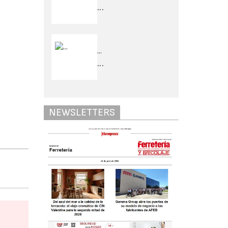
...
...
...
NEWSLETTERS