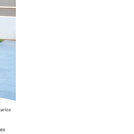
uarios
tes