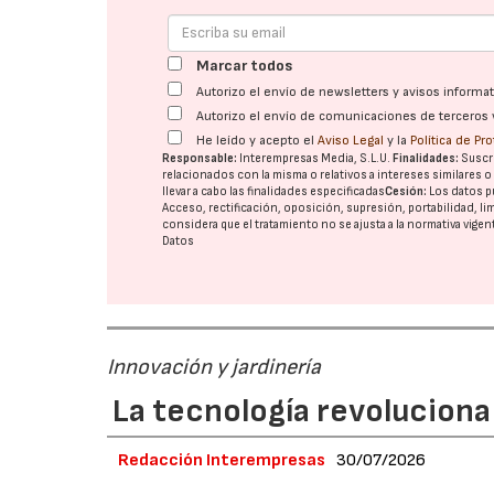
Marcar todos
Autorizo el envío de newsletters y avisos inform
Autorizo el envío de comunicaciones de terceros 
He leído y acepto el
Aviso Legal
y la
Política de Pr
Responsable:
Interempresas Media, S.L.U.
Finalidades:
Suscri
relacionados con la misma o relativos a intereses similares 
llevar a cabo las finalidades especificadas
Cesión:
Los datos p
Acceso, rectificación, oposición, supresión, portabilidad, l
considera que el tratamiento no se ajusta a la normativa vige
Datos
Innovación y jardinería
La tecnología revoluciona 
Redacción Interempresas
30/07/2026