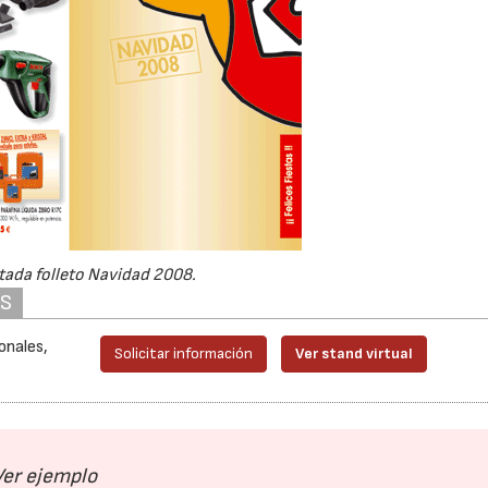
tada folleto Navidad 2008.
AS
onales,
Solicitar información
Ver stand virtual
Ver ejemplo