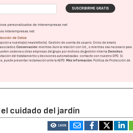
SUSCRIBIRME GRATIS
ativos personalizados de interempresas.net
vía interempresas.net
otección de Datos
pción a nuestra(s) newsletter(s). Gestión de cuenta de usuario. Envío de emails
o asociados.
Conservación:
mientras dure la relación con Ud., o mientras sea necesario para
ueden cederse a otras
empresas del grupo
por motivos de gestión interna.
Derechos:
22/07/2026
29/07/2026
imitación del tratatamiento y decisiones automatizadas:
contacte con nuestro DPD
. Si
nte, puede presentar reclamación ante la
AEPD
.
Más información:
Política de Protección de
el cuidado del jardín
1608