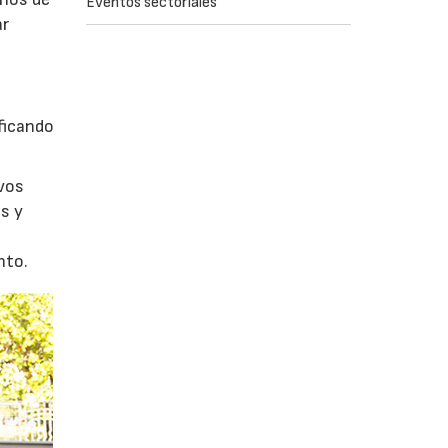
Eventos sectoriales
ar
ficando
evos
s y
nto.