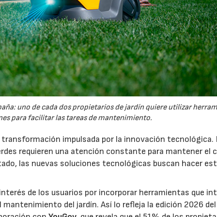
España: uno de cada dos propietarios de jardín quiere utilizar herra
es para facilitar las tareas de mantenimiento.
a transformación impulsada por la innovación tecnológica.
erdes requieren una atención constante para mantener el 
estado, las nuevas soluciones tecnológicas buscan hacer es
interés de los usuarios por incorporar herramientas que in
antenimiento del jardín. Así lo refleja la edición 2026 del
aboración con
YouGov
, que revela que el 51% de los propieta