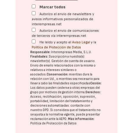
Marcar todos
Autorizo el envío de newsletters y
avisos informativos personalizados de
interempresas.net
Autorizo el envío de comunicaciones
de terceros vía interempresas.net
He leído y acepto el
Aviso Legal
y la
Política de Protección de Datos
Responsable:
Interempresas Media, S.L.U.
Finalidades:
Suscripción a nuestra(s)
newsletter(s). Gestión de cuenta de usuario.
Envío de emails relacionados con la misma o
relativos a intereses similares o
asociados.
Conservación:
mientras dure la
relación con Ud., o mientras sea necesario para
llevar a cabo las finalidades especificadas
Cesión:
Los datos pueden cederse a otras
empresas del
grupo
por motivos de gestión interna.
Derechos:
Acceso, rectificación, oposición, supresión,
portabilidad, limitación del tratatamiento y
decisiones automatizadas:
contacte con
nuestro DPD
. Si considera que el tratamiento no
se ajusta a la normativa vigente, puede presentar
reclamación ante la
AEPD
.
Más información:
Política de Protección de Datos