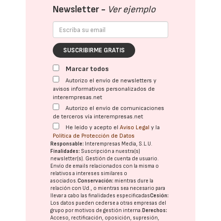
Newsletter -
Ver ejemplo
SUSCRIBIRME GRATIS
Marcar todos
Autorizo el envío de newsletters y
avisos informativos personalizados de
interempresas.net
Autorizo el envío de comunicaciones
de terceros vía interempresas.net
He leído y acepto el
Aviso Legal
y la
Política de Protección de Datos
Responsable:
Interempresas Media, S.L.U.
Finalidades:
Suscripción a nuestra(s)
newsletter(s). Gestión de cuenta de usuario.
Envío de emails relacionados con la misma o
relativos a intereses similares o
asociados.
Conservación:
mientras dure la
relación con Ud., o mientras sea necesario para
llevar a cabo las finalidades especificadas
Cesión:
Los datos pueden cederse a otras
empresas del
grupo
por motivos de gestión interna.
Derechos:
Acceso, rectificación, oposición, supresión,