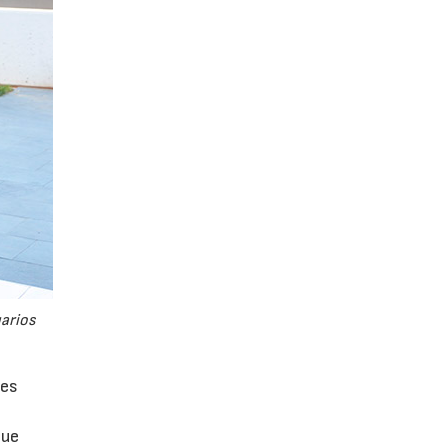
uarios
tes
que