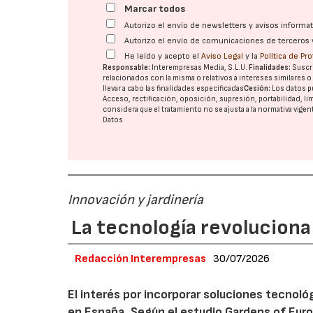
Marcar todos
Autorizo el envío de newsletters y avisos inform
Autorizo el envío de comunicaciones de terceros 
He leído y acepto el
Aviso Legal
y la
Política de Pr
Responsable:
Interempresas Media, S.L.U.
Finalidades:
Suscri
relacionados con la misma o relativos a intereses similares 
llevar a cabo las finalidades especificadas
Cesión:
Los datos p
Acceso, rectificación, oposición, supresión, portabilidad, l
considera que el tratamiento no se ajusta a la normativa vige
Datos
Innovación y jardinería
La tecnología revoluciona 
Redacción Interempresas
30/07/2026
El interés por incorporar soluciones tecnol
en España. Según el estudio Gardens of Euro