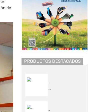
ste
ión de
PRODUCTOS DESTACADOS
...
...
...