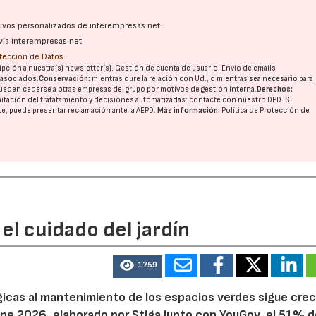
ativos personalizados de interempresas.net
vía interempresas.net
otección de Datos
pción a nuestra(s) newsletter(s). Gestión de cuenta de usuario. Envío de emails
o asociados.
Conservación:
mientras dure la relación con Ud., o mientras sea necesario para
ueden cederse a otras
empresas del grupo
por motivos de gestión interna.
Derechos:
imitación del tratatamiento y decisiones automatizadas:
contacte con nuestro DPD
. Si
nte, puede presentar reclamación ante la
AEPD
.
Más información:
Política de Protección de
22/07/2026
29/07/2026
el cuidado del jardín
1759
ógicas al mantenimiento de los espacios verdes sigue cre
pe 2026, elaborado por Stiga junto con YouGov, el 51% d