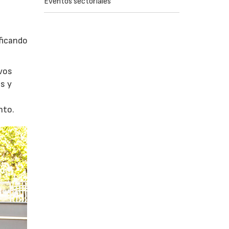
Eventos sectoriales
ficando
evos
s y
nto.